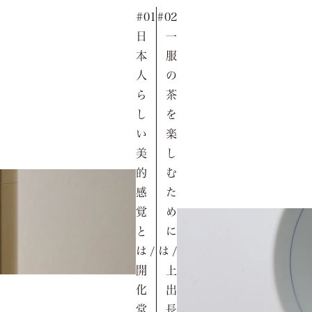
#01
#02
日
一
本
服
人
の
ら
茶
し
を
い
楽
美
し
的
む
感
た
覚
め
と
に
は /
は /
開
上
化
出
堂
長