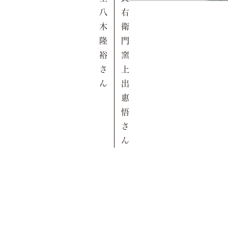
八
右
木
衛
隆
門
裕
窯
さ
上
ん
出
惠
悟
さ
ん