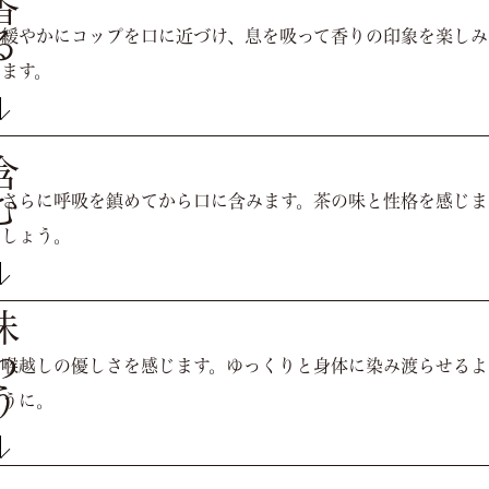
香る
緩やかにコップを⼝に近づけ、息を吸って⾹りの印象を楽しみ
ます。
含む
さらに呼吸を鎮めてから⼝に含みます。茶の味と性格を感じま
しょう。
わう
喉越しの優しさを感じます。ゆっくりと⾝体に染み渡らせるよ
うに。