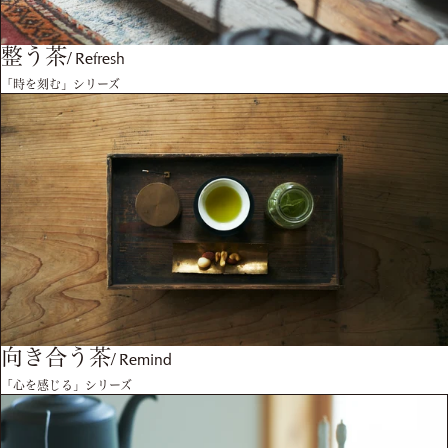
整う茶
/
Refresh
「時を刻む」シリーズ
向き合う茶
/
Remind
「心を感じる」シリーズ