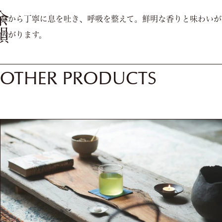
余韻
⿐から丁寧に息を吐き、呼吸を整えて。鮮明な⾹りと味わいが
広がります。
OTHER PRODUCTS