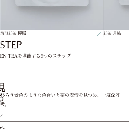
焙煎紅茶 檸檬
紅茶 月桃
STEP
EN TEAを堪能する5つのステップ
視る
移ろう景色のような⾊合いと茶の表情を⾒つめ、⼀度深呼
吸。