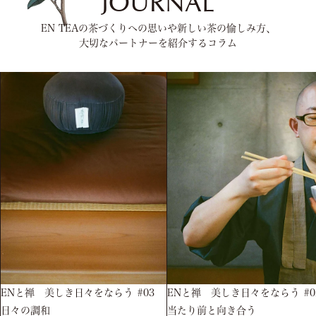
JOURNAL
EN TEAの茶づくりへの思いや新しい茶の愉しみ⽅、
⼤切なパートナーを紹介するコラム
ENと禅 美しき日々をならう #03
ENと禅 美しき日々をならう #0
日々の調和
当たり前と向き合う